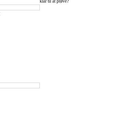
klar til at prøve?
I