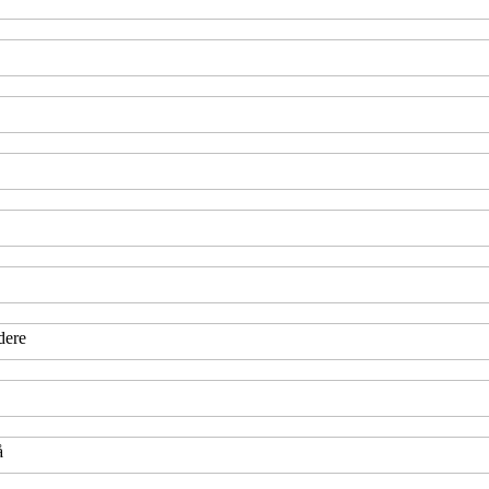
dere
å