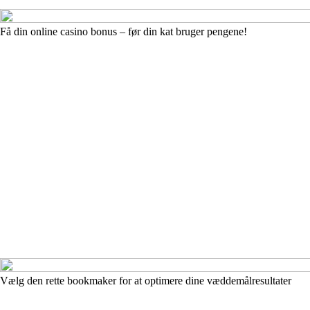
Få din online casino bonus – før din kat bruger pengene!
Vælg den rette bookmaker for at optimere dine væddemålresultater