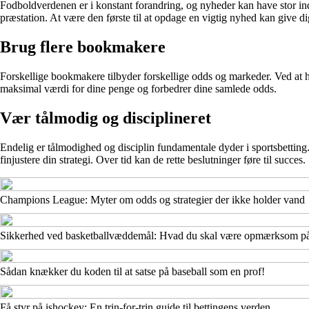
Fodboldverdenen er i konstant forandring, og nyheder kan have stor in
præstation. At være den første til at opdage en vigtig nyhed kan give dig 
Brug flere bookmakere
Forskellige bookmakere tilbyder forskellige odds og markeder. Ved at 
maksimal værdi for dine penge og forbedrer dine samlede odds.
Vær tålmodig og disciplineret
Endelig er tålmodighed og disciplin fundamentale dyder i sportsbetting. 
finjustere din strategi. Over tid kan de rette beslutninger føre til succes.
Champions League: Myter om odds og strategier der ikke holder vand
Sikkerhed ved basketballvæddemål: Hvad du skal være opmærksom p
Sådan knækker du koden til at satse på baseball som en prof!
Få styr på ishockey: En trin-for-trin guide til bettingens verden