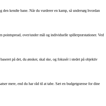
s og den kendte bane. Når du vurderer en kamp, så undersøg hvordan
m pointspread, over/under mål og individuelle spillerpræstationer. Ved
 baseret på det, du ønsker, skal ske, og fokusér i stedet på objektiv
satser mere, end du har råd til at tabe. Sæt en budgetgrænse for dine