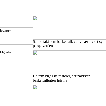
llevaner
Sande fakta om basketball, der vil ændre dit syn
på spilverdenen
aldgruber
De fem vigtigste faktorer, der påvirker
basketballsatser lige nu