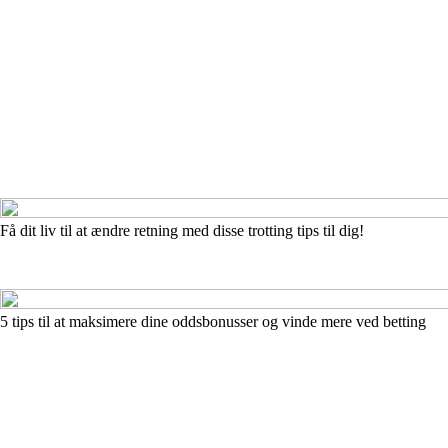
Få dit liv til at ændre retning med disse trotting tips til dig!
5 tips til at maksimere dine oddsbonusser og vinde mere ved betting