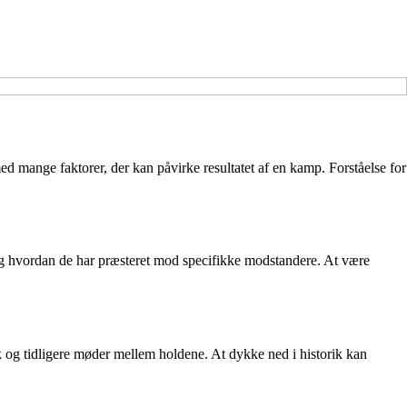
d mange faktorer, der kan påvirke resultatet af en kamp. Forståelse for
e og hvordan de har præsteret mod specifikke modstandere. At være
ark og tidligere møder mellem holdene. At dykke ned i historik kan