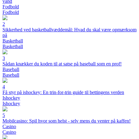
vand
Fodbold
Fodbold
2
Sikkerhed ved basketballvæddemål: Hvad du skal være opmærksom
på
Basketball
Basketball
3
Sådan knækker du koden til at satse på baseball som en prof!
Baseball
Baseball
4
Få styr på ishockey: En trin-for-trin guide til bettingens verden
Ishockey
Ishockey
5
Mobilcasino: Spil hvor som helst - selv mens du venter på kaffen!
Casino
Casino