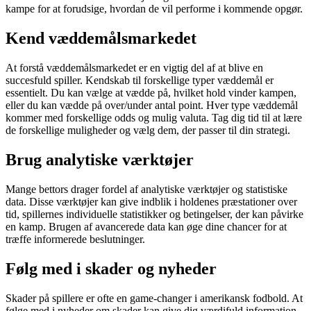
kampe for at forudsige, hvordan de vil performe i kommende opgør.
Kend væddemålsmarkedet
At forstå væddemålsmarkedet er en vigtig del af at blive en
succesfuld spiller. Kendskab til forskellige typer væddemål er
essentielt. Du kan vælge at vædde på, hvilket hold vinder kampen,
eller du kan vædde på over/under antal point. Hver type væddemål
kommer med forskellige odds og mulig valuta. Tag dig tid til at lære
de forskellige muligheder og vælg dem, der passer til din strategi.
Brug analytiske værktøjer
Mange bettors drager fordel af analytiske værktøjer og statistiske
data. Disse værktøjer kan give indblik i holdenes præstationer over
tid, spillernes individuelle statistikker og betingelser, der kan påvirke
en kamp. Brugen af avancerede data kan øge dine chancer for at
træffe informerede beslutninger.
Følg med i skader og nyheder
Skader på spillere er ofte en game-changer i amerikansk fodbold. At
følge med i nyheder om skader kan give dig værdifuld information,