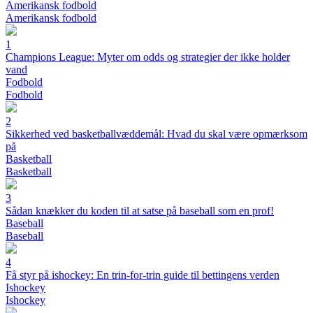
Amerikansk fodbold
Amerikansk fodbold
1
Champions League: Myter om odds og strategier der ikke holder
vand
Fodbold
Fodbold
2
Sikkerhed ved basketballvæddemål: Hvad du skal være opmærksom
på
Basketball
Basketball
3
Sådan knækker du koden til at satse på baseball som en prof!
Baseball
Baseball
4
Få styr på ishockey: En trin-for-trin guide til bettingens verden
Ishockey
Ishockey