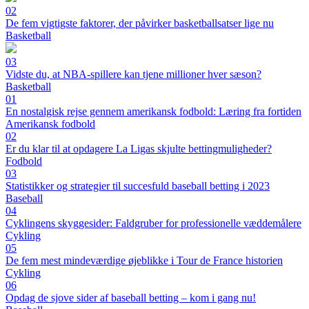
02
De fem vigtigste faktorer, der påvirker basketballsatser lige nu
Basketball
03
Vidste du, at NBA-spillere kan tjene millioner hver sæson?
Basketball
01
En nostalgisk rejse gennem amerikansk fodbold: Læring fra fortiden
Amerikansk fodbold
02
Er du klar til at opdagere La Ligas skjulte bettingmuligheder?
Fodbold
03
Statistikker og strategier til succesfuld baseball betting i 2023
Baseball
04
Cyklingens skyggesider: Faldgruber for professionelle væddemålere
Cykling
05
De fem mest mindeværdige øjeblikke i Tour de France historien
Cykling
06
Opdag de sjove sider af baseball betting – kom i gang nu!