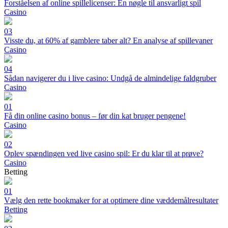
Forståelsen af online spillelicenser: En nøgle til ansvarligt spil
Casino
03
Visste du, at 60% af gamblere taber alt? En analyse af spillevaner
Casino
04
Sådan navigerer du i live casino: Undgå de almindelige faldgruber
Casino
01
Få din online casino bonus – før din kat bruger pengene!
Casino
02
Oplev spændingen ved live casino spil: Er du klar til at prøve?
Casino
Betting
01
Vælg den rette bookmaker for at optimere dine væddemålresultater
Betting