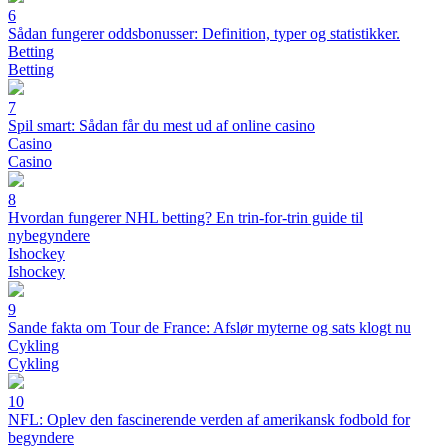
6
Sådan fungerer oddsbonusser: Definition, typer og statistikker.
Betting
Betting
7
Spil smart: Sådan får du mest ud af online casino
Casino
Casino
8
Hvordan fungerer NHL betting? En trin-for-trin guide til
nybegyndere
Ishockey
Ishockey
9
Sande fakta om Tour de France: Afslør myterne og sats klogt nu
Cykling
Cykling
10
NFL: Oplev den fascinerende verden af amerikansk fodbold for
begyndere