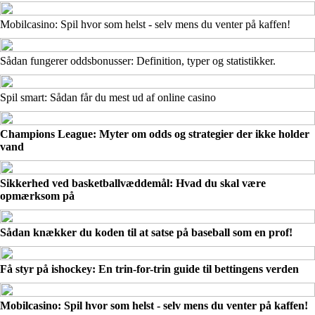
Mobilcasino: Spil hvor som helst - selv mens du venter på kaffen!
Sådan fungerer oddsbonusser: Definition, typer og statistikker.
Spil smart: Sådan får du mest ud af online casino
Champions League: Myter om odds og strategier der ikke holder
vand
Sikkerhed ved basketballvæddemål: Hvad du skal være
opmærksom på
Sådan knækker du koden til at satse på baseball som en prof!
Få styr på ishockey: En trin-for-trin guide til bettingens verden
Mobilcasino: Spil hvor som helst - selv mens du venter på kaffen!