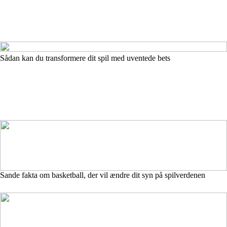
Sådan kan du transformere dit spil med uventede bets
Sande fakta om basketball, der vil ændre dit syn på spilverdenen