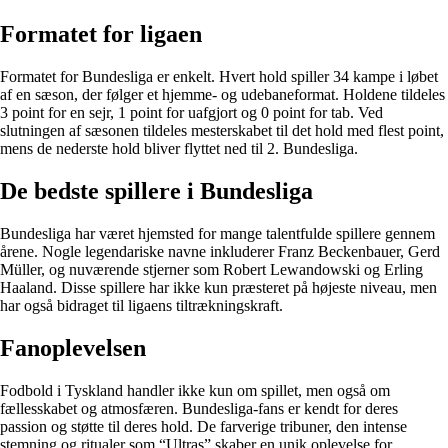
Formatet for ligaen
Formatet for Bundesliga er enkelt. Hvert hold spiller 34 kampe i løbet
af en sæson, der følger et hjemme- og udebaneformat. Holdene tildeles
3 point for en sejr, 1 point for uafgjort og 0 point for tab. Ved
slutningen af sæsonen tildeles mesterskabet til det hold med flest point,
mens de nederste hold bliver flyttet ned til 2. Bundesliga.
De bedste spillere i Bundesliga
Bundesliga har været hjemsted for mange talentfulde spillere gennem
årene. Nogle legendariske navne inkluderer Franz Beckenbauer, Gerd
Müller, og nuværende stjerner som Robert Lewandowski og Erling
Haaland. Disse spillere har ikke kun præsteret på højeste niveau, men
har også bidraget til ligaens tiltrækningskraft.
Fanoplevelsen
Fodbold i Tyskland handler ikke kun om spillet, men også om
fællesskabet og atmosfæren. Bundesliga-fans er kendt for deres
passion og støtte til deres hold. De farverige tribuner, den intense
stemning og ritualer som “Ultras” skaber en unik oplevelse for