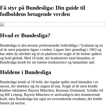
Få styr på Bundesliga: Din guide til
fodboldens betagende verden
Hvad er Bundesliga?
Bundesliga er den øverste professionelle fodboldliga i Tyskland og en
af de mest populære ligaer i verden. Ligaen blev grundlagt i 1963 og
har siden da udviklet sig til en platform for nogle af de bedste spillere
og hold globalt. Med 18 hold, der konkurrerer mod hinanden, er
Bundesliga kendt for sin intense konkurrence og fantastiske spil.
Holdene i Bundesliga
Bundesliga består af 18 hold, der regular spiller mod hinanden i en
sæson, der strækker sig fra august til maj. Nogle af de mest kendte
klubber inkluderer Bayern München, Borussia Dortmund, Schalke 04
og RB Leipzig. Bayern München er sædvanligvis den dominerende
kraft, men Bundesliga har også set overraskende resultater, der holder
fansen på tæerne.